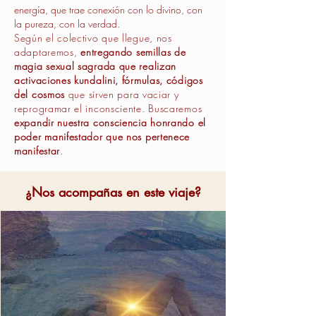
energía, que trae conexión con lo divino, con
la pureza, con la verdad.
Según el colectivo que llegue, nos
adaptaremos,
entregando semillas de
magia sexual sagrada que realizan
activaciones kundalini, fórmulas, códigos
del cosmos
que sirven para vaciar y
reprogramar el inconsciente. Buscaremos
expandir nuestra consciencia honrando el
poder manifestador que nos pertenece
manifestar
.
¿Nos acompañas en este viaje?