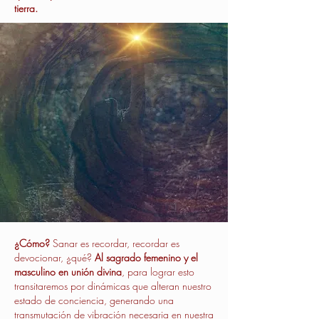
tierra.
¿Cómo?
Sanar es recordar, recordar es
devocionar, ¿qué?
Al sagrado femenino y el
masculino en unión divina
, para lograr esto
transitaremos por dinámicas que alteran nuestro
estado de conciencia, generando una
transmutación de vibración necesaria en nuestra