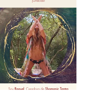
¡Gracias!
Soy
Raquel
, Creadora de
Shamanic Tantra
Me gusta definirme como energía que camina al
servicio del misterio de amor que somos,