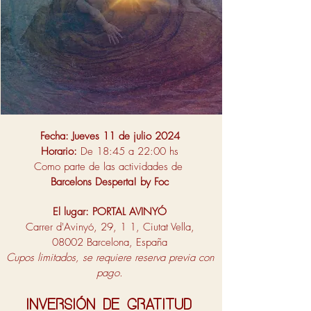
Fecha: Jueves 11 de julio 2024
Horario:
De 18:45 a 22:00 hs
Como parte de las actividades de
Barcelons Desperta! by Foc
El lugar:
PORTAL AVINYÓ
Carrer d'Avinyó, 29, 1 1, Ciutat Vella,
08002 Barcelona, España
Cupos limitados, se requiere reserva previa con
pago.
Inversión de gratitud