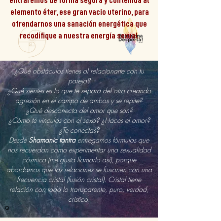
entraremos de forma segura y contenida al
elemento éter, ese gran vacío uterino, para
ofrendarnos una sanación energética que
recodifique a nuestra energía sexual.
¿Qué obstáculos tienes al relacionarte con tu
pareja?
¿Qué sientes es lo que te separa del otro creando
agresión en el campo de ambos y se repite?
¿Qué desconecta del amor que son?
¿Cómo te vinculas con el sexo? ¿Haces el amor?
¿Te conectas?
Desde
Shamanic tantra
entregamos fórmulas que
nos recuerdan como experimentar una sexualidad
cósmica (me gusta llamarlo así), porque
abordamos que las relaciones se fusionen con una
frecuencia cristal (fusión cristal). Cristal tiene
relación con todo lo transparente, puro, verdad,
crístico.
Q