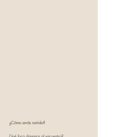
¿Cómo serás nutrido?
Qué foco daremos al encuentro?