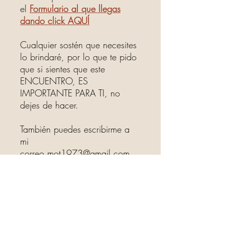
el
Formulario al que llegas
dando click AQUÍ
Cualquier sostén que necesites
lo brindaré, por lo que te pido
que si sientes que este
ENCUENTRO, ES
IMPORTANTE PARA TI, no
dejes de hacer.
También puedes escribirme a
mi
correo
mot1973@gmail.com
¿QUÉ NECESITAS?:
Comer liviano ese día, no comer dos
horas antes del encuentro, no lácteos, no
alcohol, preferentemente no haber tenido
relaciones sexuales 3 días antes ni
haberse masturbado. Un lugar tranquilo,