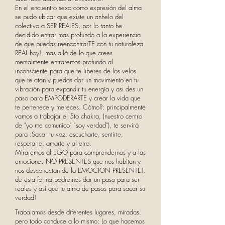
En el encuentro sexo como expresión del alma
se pudo ubicar que existe un anhelo del
colectivo a SER REALES, por lo tanto he
decidido entrar mas profundo a la experiencia
de que puedas reencontrarTE con tu naturaleza
REAL hoy!, mas allá de lo que crees
mentalmente entraremos profundo al
inconsciente para que te liberes de los velos
que te atan y puedas dar
un movimiento en tu
vibración para expandir tu energía y asi des un
paso para EMPODERARTE y crear la vida que
te pertenece y mereces.
Cómo?: principalmente
vamos a trabajar el 5to chakra, (nuestro centro
de "yo me comunico" "soy verdad"), te servirá
para
:Sacar tu voz, escucharte, sentirte,
respetarte, amarte y al otro.
Miraremos al EGO para comprendernos y a las
emociones NO PRESENTES que nos habitan y
nos desconectan de la EMOCION PRESENTE!,
de esta forma podremos dar un paso para ser
reales y así que tu alma de pasos para sacar su
verdad!
Trabajamos desde diferentes lugares, miradas,
pero todo conduce a lo mismo: Lo que hacemos